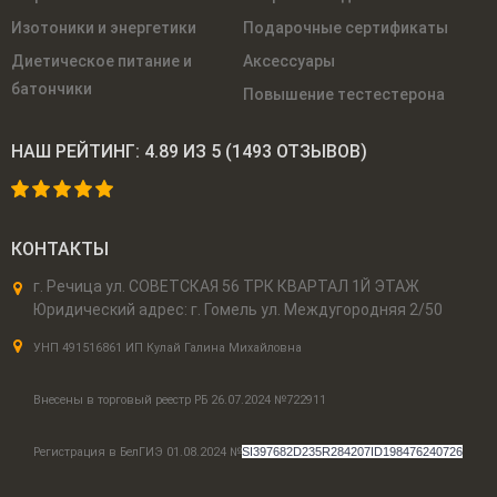
Изотоники и энергетики
Подарочные сертификаты
Диетическое питание и
Аксессуары
батончики
Повышение тестестерона
НАШ РЕЙТИНГ:
4.89
ИЗ 5
(
1493
ОТЗЫВОВ)
КОНТАКТЫ
г. Речица ул. СОВЕТСКАЯ 56 ТРК КВАРТАЛ 1Й ЭТАЖ
Юридический адрес: г. Гомель ул. Междугородняя 2/50
УНП 491516861 ИП Кулай Галина Михайловна
Внесены в торговый реестр РБ 26.07.2024 №722911
Регистрация в БелГИЭ 01.08.2024 №
SI397682D235R284207ID198476240726